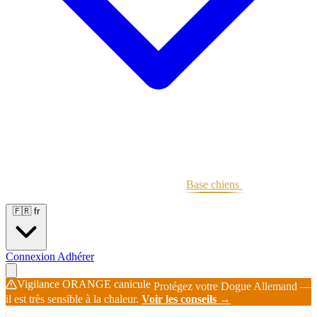
Portées
Étalons
Éleveurs
Base chiens
Boutique
🇫🇷
fr
Connexion
Adhérer
Vigilance ORANGE canicule
Protégez votre Dogue Allemand —
il est très sensible à la chaleur.
Voir les conseils →