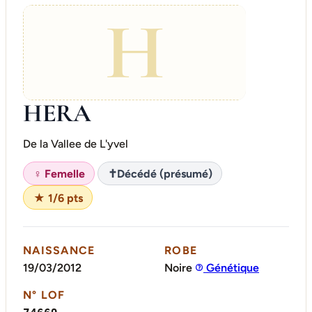
H
HERA
De la Vallee de L'yvel
♀ Femelle
✝
Décédé (présumé)
★ 1/6 pts
NAISSANCE
ROBE
19/03/2012
Noire
Génétique
N° LOF