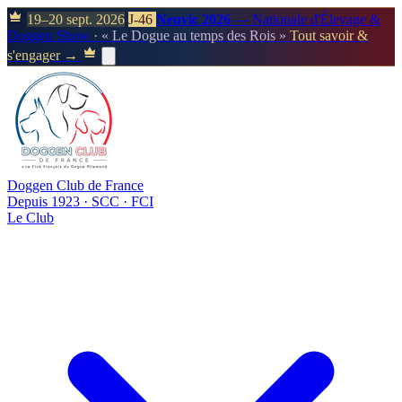
19–20 sept. 2026
J-46
Neuvic 2026
— Nationale d'Élevage &
Doggen Show
· « Le Dogue au temps des Rois »
Tout savoir &
s'engager →
Doggen Club de France
Depuis 1923 · SCC · FCI
Le Club