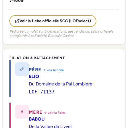
74669
Voir la fiche officielle SCC (LOFselect)
Pédigrée complet sur 5 générations, descendance, tests officiels
enregistrés à la Société Centrale Canine.
FILIATION & RATTACHEMENT
♂
PÈRE
→ voir la fiche
ELIO
Du Domaine de la Pal Lombiere
LOF 71137
♀
MÈRE
→ voir la fiche
BABOU
De la Vallee de L'yvel