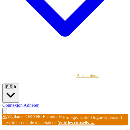
Portées
Étalons
Éleveurs
Base chiens
Boutique
🇫🇷
fr
Connexion
Adhérer
Vigilance ORANGE canicule
Protégez votre Dogue Allemand —
il est très sensible à la chaleur.
Voir les conseils →