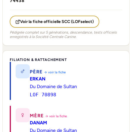
74438
Voir la fiche officielle SCC (LOFselect)
Pédigrée complet sur 5 générations, descendance, tests officiels
enregistrés à la Société Centrale Canine.
FILIATION & RATTACHEMENT
♂
PÈRE
→ voir la fiche
ERKAN
Du Domaine de Sultan
LOF 70898
♀
MÈRE
→ voir la fiche
DANAM
Du Domaine de Sultan