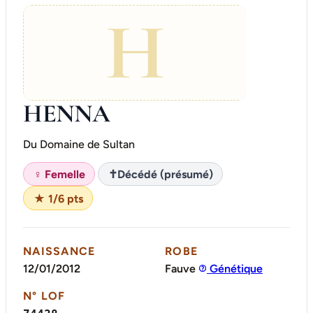
H
HENNA
Du Domaine de Sultan
♀ Femelle
✝
Décédé (présumé)
★ 1/6 pts
NAISSANCE
ROBE
12/01/2012
Fauve
Génétique
N° LOF