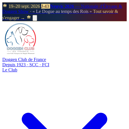
19–20 sept. 2026
J-43
Neuvic 2026
— Nationale d'Élevage &
Doggen Show
· « Le Dogue au temps des Rois »
Tout savoir &
s'engager →
Doggen Club de France
Depuis 1923 · SCC · FCI
Le Club