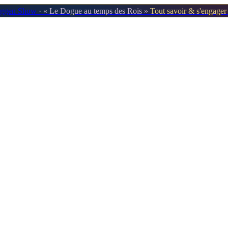
oggen Show
· « Le Dogue au temps des Rois »
Tout savoir & s'engage