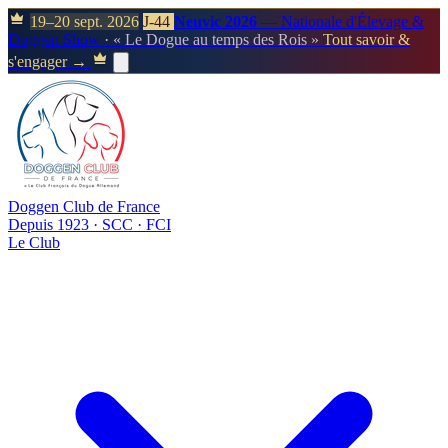
19–20 sept. 2026
J-44
Neuvic 2026
— Nationale d'Élevage &
Doggen Show
· « Le Dogue au temps des Rois »
Tout savoir &
s'engager →
Doggen Club de France
Depuis 1923 · SCC · FCI
Le Club