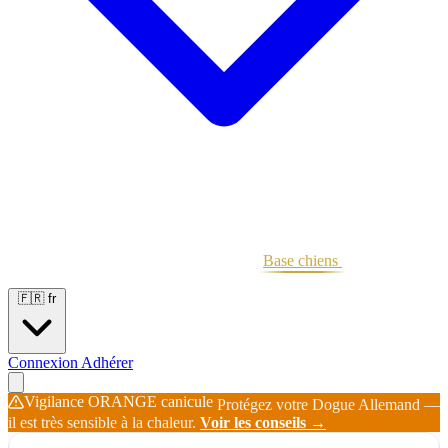
Portées
Étalons
Éleveurs
Base chiens
Boutique
🇫🇷
fr
Connexion
Adhérer
Vigilance ORANGE canicule
Protégez votre Dogue Allemand —
il est très sensible à la chaleur.
Voir les conseils →