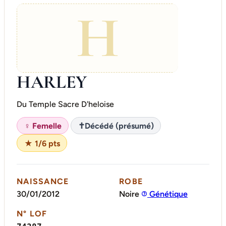
H
HARLEY
Du Temple Sacre D'heloise
♀ Femelle
✝
Décédé (présumé)
★ 1/6 pts
NAISSANCE
ROBE
30/01/2012
Noire
Génétique
N° LOF