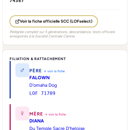
74387
Voir la fiche officielle SCC (LOFselect)
Pédigrée complet sur 5 générations, descendance, tests officiels
enregistrés à la Société Centrale Canine.
FILIATION & RATTACHEMENT
♂
PÈRE
→ voir la fiche
FALOWN
D'omaha Dog
LOF 71709
♀
MÈRE
→ voir la fiche
DIANA
Du Temple Sacre D'heloise