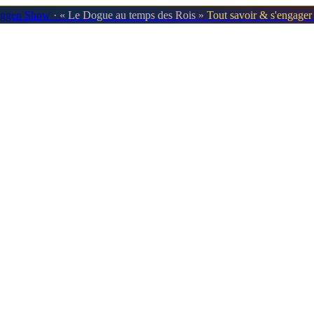
oggen Show
· « Le Dogue au temps des Rois »
Tout savoir & s'engage