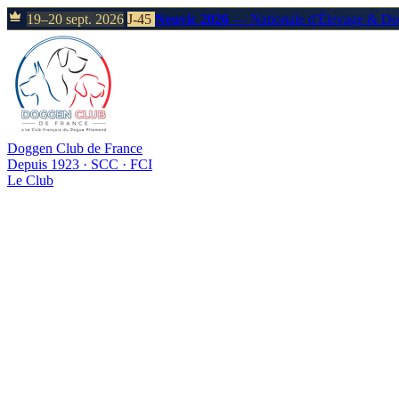
19–20 sept. 2026
J-45
Neuvic 2026
— Nationale d'Élevage & D
Doggen Club de France
Depuis 1923 · SCC · FCI
Le Club