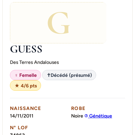
G
GUESS
Des Terres Andalouses
♀ Femelle
✝
Décédé (présumé)
★ 4/6 pts
NAISSANCE
ROBE
14/11/2011
Noire
Génétique
N° LOF