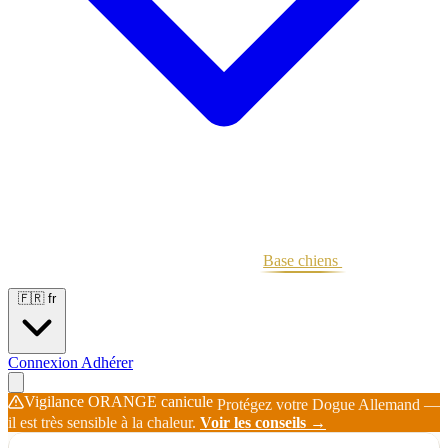
Portées
Étalons
Éleveurs
Base chiens
Boutique
🇫🇷
fr
Connexion
Adhérer
Vigilance ORANGE canicule
Protégez votre Dogue Allemand —
il est très sensible à la chaleur.
Voir les conseils →