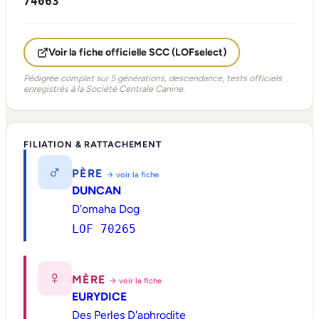
74063
Voir la fiche officielle SCC (LOFselect)
Pédigrée complet sur 5 générations, descendance, tests officiels
enregistrés à la Société Centrale Canine.
FILIATION & RATTACHEMENT
♂
PÈRE
→ voir la fiche
DUNCAN
D'omaha Dog
LOF 70265
♀
MÈRE
→ voir la fiche
EURYDICE
Des Perles D'aphrodite