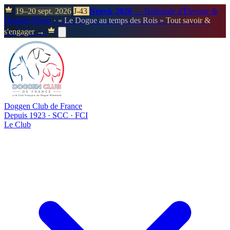
19–20 sept. 2026
J-43
Neuvic 2026
— Nationale d'Élevage &
Doggen Show
· « Le Dogue au temps des Rois »
Tout savoir &
s'engager →
Doggen Club de France
Depuis 1923 · SCC · FCI
Le Club