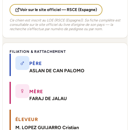
Voir sur le site officiel — RSCE (Espagne)
Ce chien est inscrit au LOE (RSCE (Espagne)). Sa fiche complète est
consultable sur le site officiel du livre d'origine de son pays — la
recherche s'effectue par numéro de pedigree ou par nom.
FILIATION & RATTACHEMENT
♂
PÈRE
ASLAN DE CAN PALOMO
♀
MÈRE
FARAJ DE JALAU
ÉLEVEUR
M. LOPEZ GUIJARRO Cristian