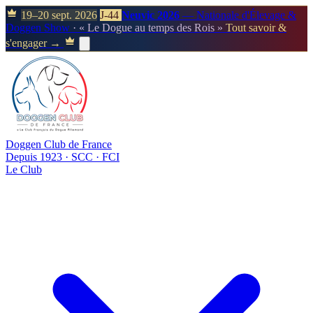
19–20 sept. 2026
J-44
Neuvic 2026
— Nationale d'Élevage &
Doggen Show
· « Le Dogue au temps des Rois »
Tout savoir &
s'engager →
Doggen Club de France
Depuis 1923 · SCC · FCI
Le Club