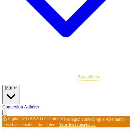
Portées
Étalons
Éleveurs
Base chiens
Boutique
🇫🇷
fr
Connexion
Adhérer
Vigilance ORANGE canicule
Protégez votre Dogue Allemand —
il est très sensible à la chaleur.
Voir les conseils →