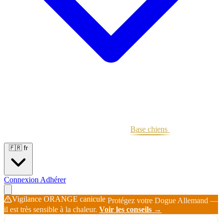
Portées
Étalons
Éleveurs
Base chiens
Boutique
🇫🇷
fr
Connexion
Adhérer
Vigilance ORANGE canicule
Protégez votre Dogue Allemand —
il est très sensible à la chaleur.
Voir les conseils →