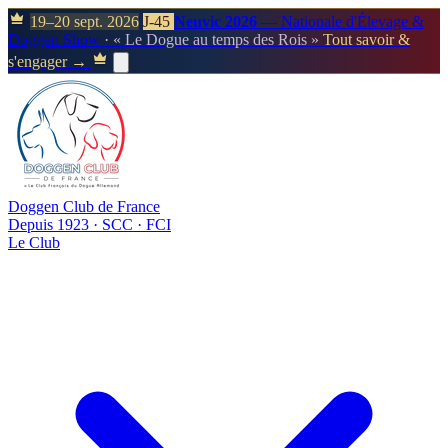
19–20 sept. 2026
J-45
Neuvic 2026
— Nationale d'Élevage &
Doggen Show
· « Le Dogue au temps des Rois »
Tout savoir &
s'engager →
Doggen Club de France
Depuis 1923 · SCC · FCI
Le Club