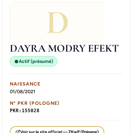
D
DAYRA MODRY EFEKT
Actif (présumé)
●
NAISSANCE
01/08/2021
N° PKR (POLOGNE)
PKR:155028
Voir sur le site officiel — ZKwP (Pologne)