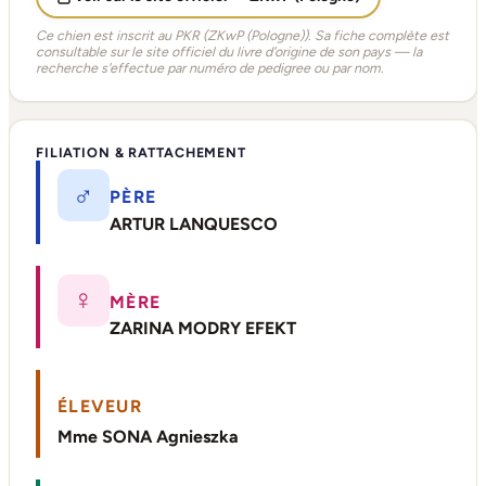
Ce chien est inscrit au PKR (ZKwP (Pologne)). Sa fiche complète est
consultable sur le site officiel du livre d'origine de son pays — la
recherche s'effectue par numéro de pedigree ou par nom.
FILIATION & RATTACHEMENT
♂
PÈRE
ARTUR LANQUESCO
♀
MÈRE
ZARINA MODRY EFEKT
ÉLEVEUR
Mme SONA Agnieszka