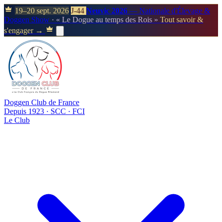
19–20 sept. 2026
J-44
Neuvic 2026
— Nationale d'Élevage &
Doggen Show
· « Le Dogue au temps des Rois »
Tout savoir &
s'engager →
Doggen Club de France
Depuis 1923 · SCC · FCI
Le Club