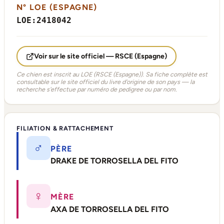
N° LOE (ESPAGNE)
LOE:2418042
Voir sur le site officiel — RSCE (Espagne)
Ce chien est inscrit au LOE (RSCE (Espagne)). Sa fiche complète est
consultable sur le site officiel du livre d'origine de son pays — la
recherche s'effectue par numéro de pedigree ou par nom.
FILIATION & RATTACHEMENT
♂
PÈRE
DRAKE DE TORROSELLA DEL FITO
♀
MÈRE
AXA DE TORROSELLA DEL FITO