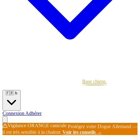
Portées
Étalons
Éleveurs
Base chiens
Boutique
🇫🇷
fr
Connexion
Adhérer
Vigilance ORANGE canicule
Protégez votre Dogue Allemand —
il est très sensible à la chaleur.
Voir les conseils →