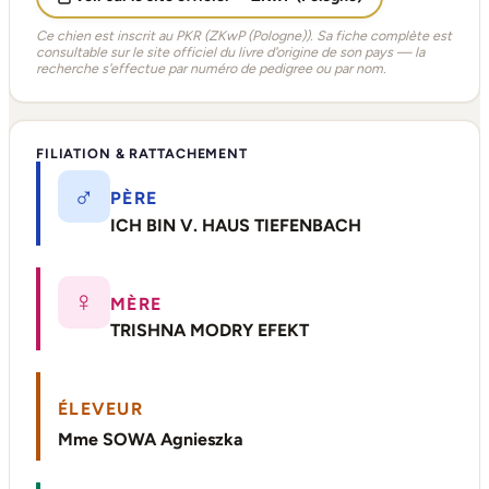
Ce chien est inscrit au PKR (ZKwP (Pologne)). Sa fiche complète est
consultable sur le site officiel du livre d'origine de son pays — la
recherche s'effectue par numéro de pedigree ou par nom.
FILIATION & RATTACHEMENT
♂
PÈRE
ICH BIN V. HAUS TIEFENBACH
♀
MÈRE
TRISHNA MODRY EFEKT
ÉLEVEUR
Mme SOWA Agnieszka