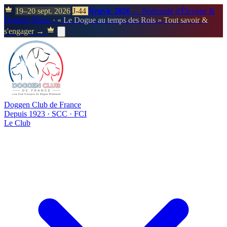
19–20 sept. 2026
J-44
Neuvic 2026
— Nationale d'Élevage &
Doggen Show
· « Le Dogue au temps des Rois »
Tout savoir &
s'engager →
Doggen Club de France
Depuis 1923 · SCC · FCI
Le Club