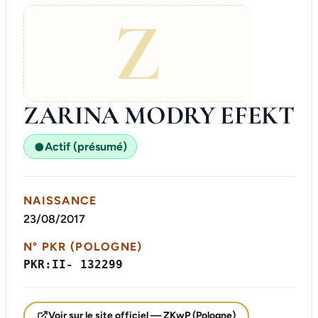
Z
ZARINA MODRY EFEKT
Actif (présumé)
●
NAISSANCE
23/08/2017
N° PKR (POLOGNE)
PKR:II- 132299
Voir sur le site officiel — ZKwP (Pologne)