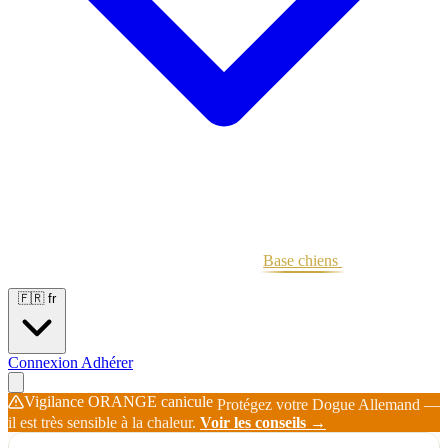
Portées
Étalons
Éleveurs
Base chiens
Boutique
🇫🇷
fr
Connexion
Adhérer
Vigilance ORANGE canicule
Protégez votre Dogue Allemand —
il est très sensible à la chaleur.
Voir les conseils →