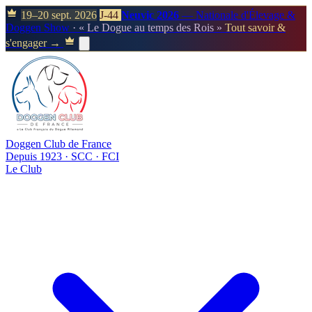
19–20 sept. 2026
J-44
Neuvic 2026
— Nationale d'Élevage &
Doggen Show
· « Le Dogue au temps des Rois »
Tout savoir &
s'engager →
Doggen Club de France
Depuis 1923 · SCC · FCI
Le Club