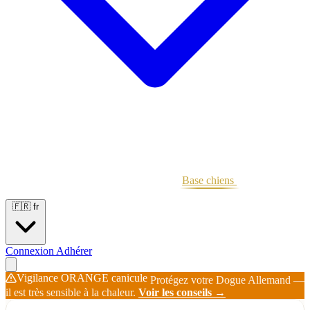
Portées
Étalons
Éleveurs
Base chiens
Boutique
🇫🇷
fr
Connexion
Adhérer
Vigilance ORANGE canicule
Protégez votre Dogue Allemand —
il est très sensible à la chaleur.
Voir les conseils →