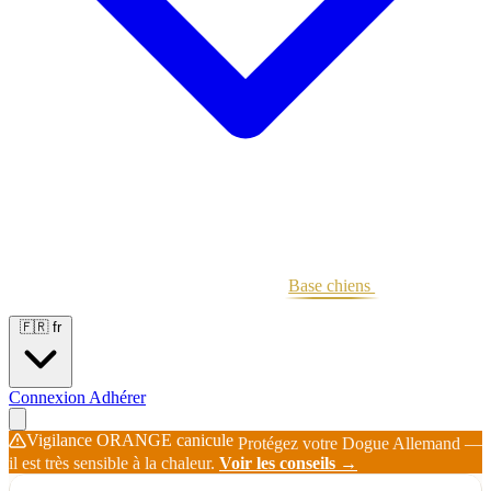
Portées
Étalons
Éleveurs
Base chiens
Boutique
🇫🇷
fr
Connexion
Adhérer
Vigilance ORANGE canicule
Protégez votre Dogue Allemand —
il est très sensible à la chaleur.
Voir les conseils →