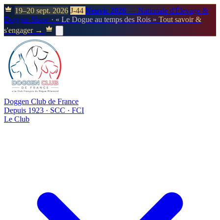
19–20 sept. 2026
J-44
Neuvic 2026
— Nationale d'Élevage &
Doggen Show
· « Le Dogue au temps des Rois »
Tout savoir &
s'engager →
Doggen Club de France
Depuis 1923 · SCC · FCI
Le Club