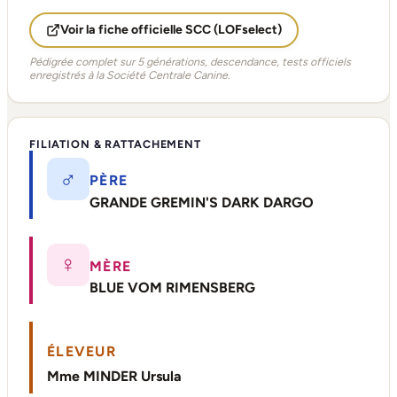
Voir la fiche officielle SCC (LOFselect)
Pédigrée complet sur 5 générations, descendance, tests officiels
enregistrés à la Société Centrale Canine.
FILIATION & RATTACHEMENT
♂
PÈRE
GRANDE GREMIN'S DARK DARGO
♀
MÈRE
BLUE VOM RIMENSBERG
ÉLEVEUR
Mme MINDER Ursula