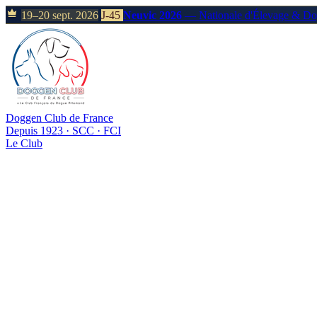
19–20 sept. 2026
J-45
Neuvic 2026
— Nationale d'Élevage & D
Doggen Club de France
Depuis 1923 · SCC · FCI
Le Club