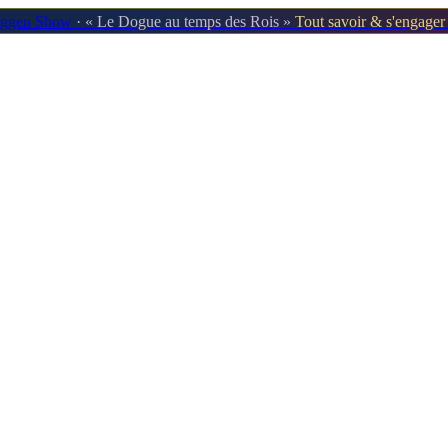
oggen Show
· « Le Dogue au temps des Rois »
Tout savoir & s'engage