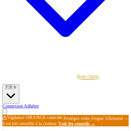
Portées
Étalons
Éleveurs
Base chiens
Boutique
🇫🇷
fr
Connexion
Adhérer
Vigilance ORANGE canicule
Protégez votre Dogue Allemand —
il est très sensible à la chaleur.
Voir les conseils →