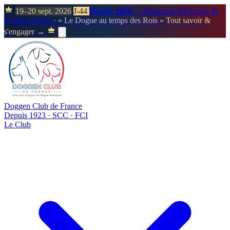
19–20 sept. 2026
J-44
Neuvic 2026
— Nationale d'Élevage &
Doggen Show
· « Le Dogue au temps des Rois »
Tout savoir &
s'engager →
Doggen Club de France
Depuis 1923 · SCC · FCI
Le Club