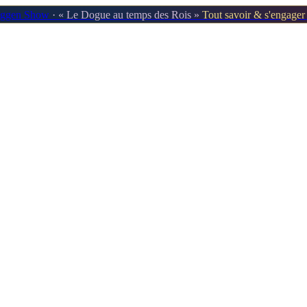
oggen Show
· « Le Dogue au temps des Rois »
Tout savoir & s'engage