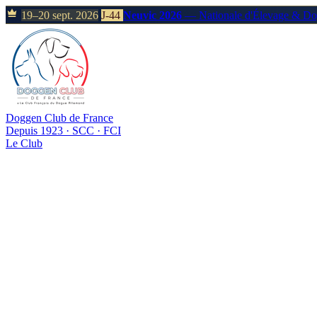
19–20 sept. 2026
J-44
Neuvic 2026
— Nationale d'Élevage & D
Doggen Club de France
Depuis 1923 · SCC · FCI
Le Club