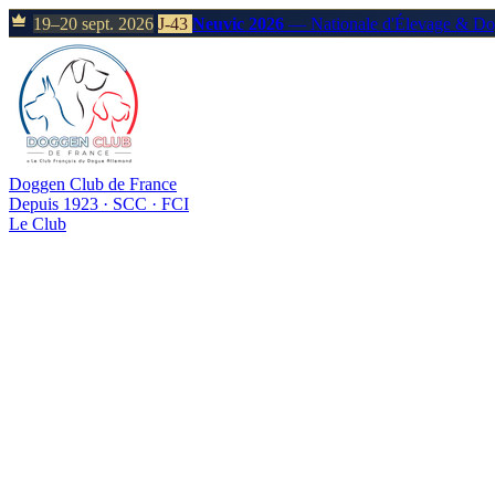
19–20 sept. 2026
J-43
Neuvic 2026
— Nationale d'Élevage & D
Doggen Club de France
Depuis 1923 · SCC · FCI
Le Club