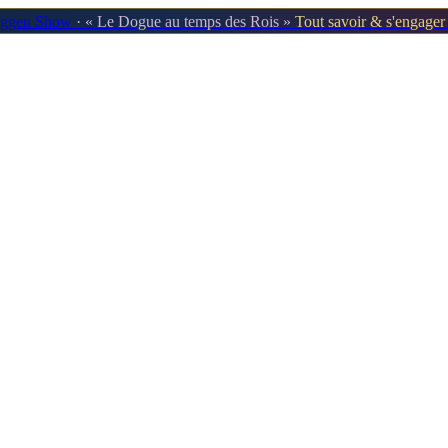
oggen Show
· « Le Dogue au temps des Rois »
Tout savoir & s'engage