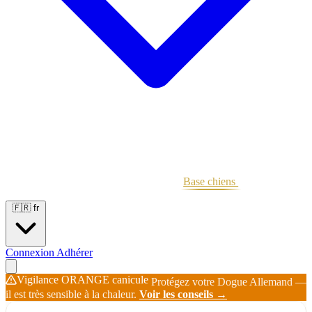
Portées
Étalons
Éleveurs
Base chiens
Boutique
🇫🇷
fr
Connexion
Adhérer
Vigilance ORANGE canicule
Protégez votre Dogue Allemand —
il est très sensible à la chaleur.
Voir les conseils →