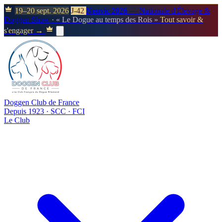
19–20 sept. 2026
J-42
Neuvic 2026
— Nationale d'Élevage &
Doggen Show
· « Le Dogue au temps des Rois »
Tout savoir &
s'engager →
Doggen Club de France
Depuis 1923 · SCC · FCI
Le Club