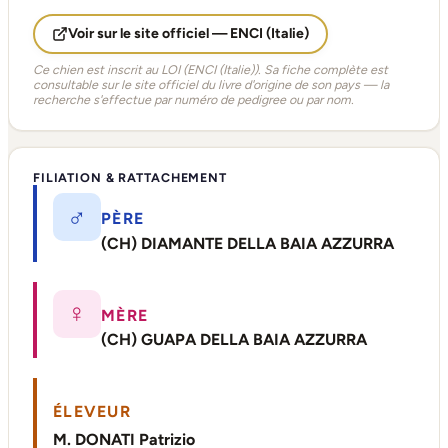
Voir sur le site officiel — ENCI (Italie)
Ce chien est inscrit au LOI (ENCI (Italie)). Sa fiche complète est
consultable sur le site officiel du livre d'origine de son pays — la
recherche s'effectue par numéro de pedigree ou par nom.
FILIATION & RATTACHEMENT
♂
PÈRE
(CH) DIAMANTE DELLA BAIA AZZURRA
♀
MÈRE
(CH) GUAPA DELLA BAIA AZZURRA
ÉLEVEUR
M. DONATI Patrizio