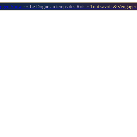
oggen Show
· « Le Dogue au temps des Rois »
Tout savoir & s'engage