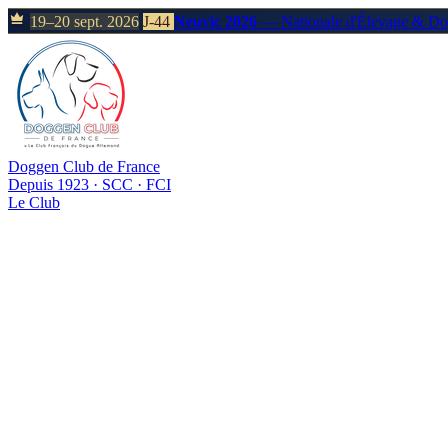
19–20 sept. 2026
J-44
Neuvic 2026
— Nationale d'Élevage & D
Doggen Club de France
Depuis 1923 · SCC · FCI
Le Club