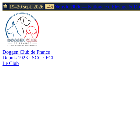
19–20 sept. 2026
J-45
Neuvic 2026
— Nationale d'Élevage & D
Doggen Club de France
Depuis 1923 · SCC · FCI
Le Club