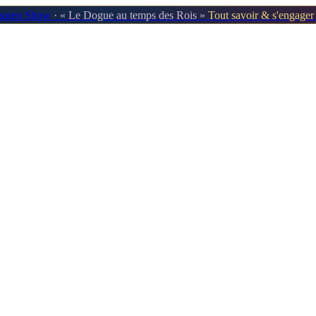
oggen Show
· « Le Dogue au temps des Rois »
Tout savoir & s'engage