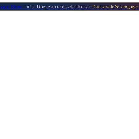
oggen Show
· « Le Dogue au temps des Rois »
Tout savoir & s'engage