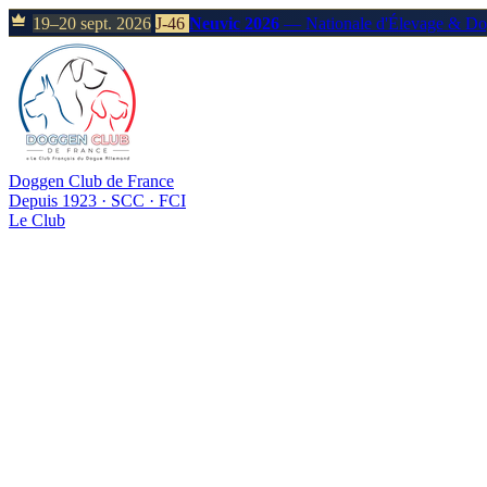
19–20 sept. 2026
J-46
Neuvic 2026
— Nationale d'Élevage & D
Doggen Club de France
Depuis 1923 · SCC · FCI
Le Club