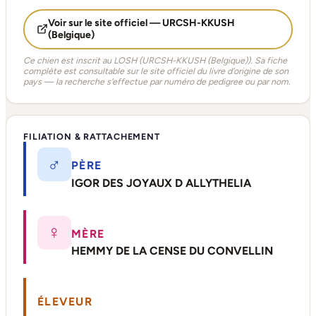
Voir sur le site officiel — URCSH-KKUSH
(Belgique)
Ce chien est inscrit au LOSH (URCSH-KKUSH (Belgique)). Sa fiche
complète est consultable sur le site officiel du livre d'origine de son
pays — la recherche s'effectue par numéro de pedigree ou par nom.
FILIATION & RATTACHEMENT
♂
PÈRE
IGOR DES JOYAUX D ALLYTHELIA
♀
MÈRE
HEMMY DE LA CENSE DU CONVELLIN
ÉLEVEUR