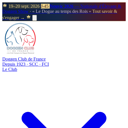
19–20 sept. 2026
J-45
Neuvic 2026
— Nationale d'Élevage &
Doggen Show
· « Le Dogue au temps des Rois »
Tout savoir &
s'engager →
Doggen Club de France
Depuis 1923 · SCC · FCI
Le Club