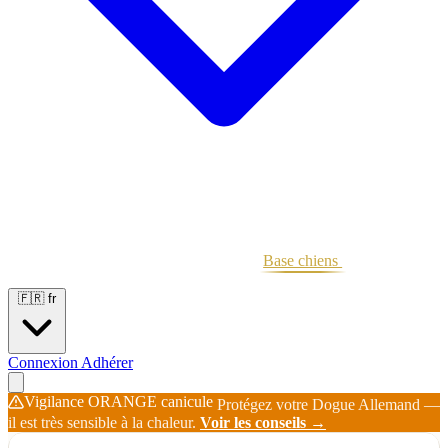
Portées
Étalons
Éleveurs
Base chiens
Boutique
🇫🇷
fr
Connexion
Adhérer
Vigilance ORANGE canicule
Protégez votre Dogue Allemand —
il est très sensible à la chaleur.
Voir les conseils →