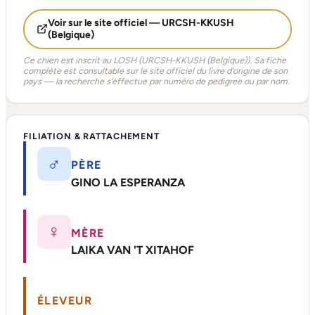
Voir sur le site officiel — URCSH-KKUSH
(Belgique)
Ce chien est inscrit au LOSH (URCSH-KKUSH (Belgique)). Sa fiche
complète est consultable sur le site officiel du livre d'origine de son
pays — la recherche s'effectue par numéro de pedigree ou par nom.
FILIATION & RATTACHEMENT
♂
PÈRE
GINO LA ESPERANZA
♀
MÈRE
LAIKA VAN 'T XITAHOF
ÉLEVEUR