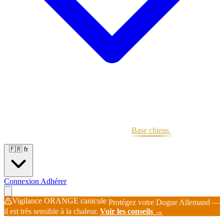
Portées
Étalons
Éleveurs
Base chiens
Boutique
🇫🇷
fr
Connexion
Adhérer
Vigilance ORANGE canicule
Protégez votre Dogue Allemand —
il est très sensible à la chaleur.
Voir les conseils →