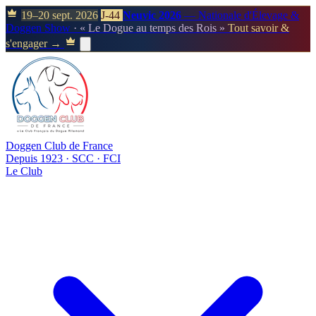
19–20 sept. 2026
J-44
Neuvic 2026
— Nationale d'Élevage &
Doggen Show
· « Le Dogue au temps des Rois »
Tout savoir &
s'engager →
Doggen Club de France
Depuis 1923 · SCC · FCI
Le Club