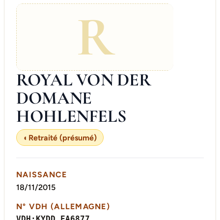
R
ROYAL VON DER
DOMANE
HOHLENFELS
◐
Retraité (présumé)
NAISSANCE
18/11/2015
N° VDH (ALLEMAGNE)
VDH:KYDD EA6877