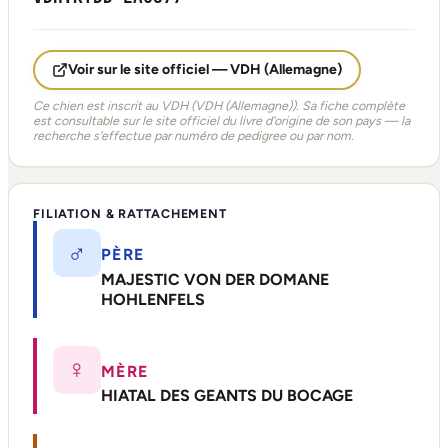
Voir sur le site officiel — VDH (Allemagne)
Ce chien est inscrit au VDH (VDH (Allemagne)). Sa fiche complète
est consultable sur le site officiel du livre d'origine de son pays — la
recherche s'effectue par numéro de pedigree ou par nom.
FILIATION & RATTACHEMENT
♂
PÈRE
MAJESTIC VON DER DOMANE
HOHLENFELS
♀
MÈRE
HIATAL DES GEANTS DU BOCAGE