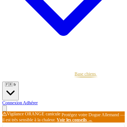
Portées
Étalons
Éleveurs
Base chiens
Boutique
🇫🇷
fr
Connexion
Adhérer
Vigilance ORANGE canicule
Protégez votre Dogue Allemand —
il est très sensible à la chaleur.
Voir les conseils →