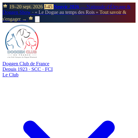
19–20 sept. 2026
J-45
Neuvic 2026
— Nationale d'Élevage &
Doggen Show
· « Le Dogue au temps des Rois »
Tout savoir &
s'engager →
Doggen Club de France
Depuis 1923 · SCC · FCI
Le Club