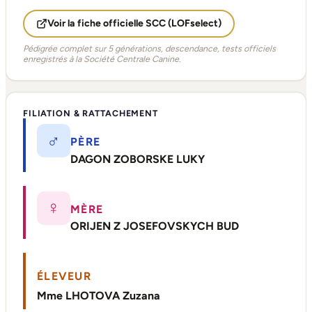
Voir la fiche officielle SCC (LOFselect)
Pédigrée complet sur 5 générations, descendance, tests officiels
enregistrés à la Société Centrale Canine.
FILIATION & RATTACHEMENT
♂
PÈRE
DAGON ZOBORSKE LUKY
♀
MÈRE
ORIJEN Z JOSEFOVSKYCH BUD
ÉLEVEUR
Mme LHOTOVA Zuzana