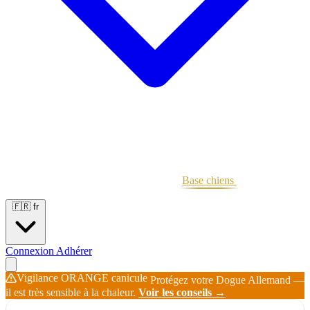
Portées
Étalons
Éleveurs
Base chiens
Boutique
🇫🇷
fr
Connexion
Adhérer
Vigilance ORANGE canicule
Protégez votre Dogue Allemand —
il est très sensible à la chaleur.
Voir les conseils →