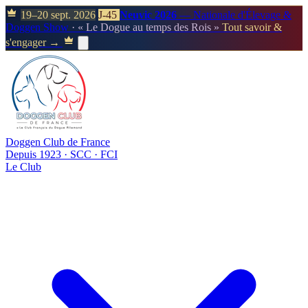
19–20 sept. 2026
J-45
Neuvic 2026
— Nationale d'Élevage &
Doggen Show
· « Le Dogue au temps des Rois »
Tout savoir &
s'engager →
Doggen Club de France
Depuis 1923 · SCC · FCI
Le Club