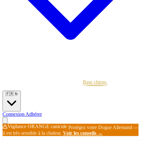
Portées
Étalons
Éleveurs
Base chiens
Boutique
🇫🇷
fr
Connexion
Adhérer
Vigilance ORANGE canicule
Protégez votre Dogue Allemand —
il est très sensible à la chaleur.
Voir les conseils →