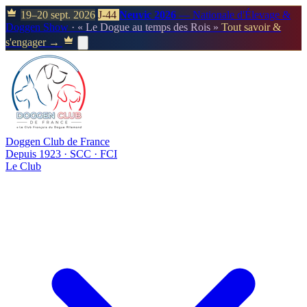
19–20 sept. 2026
J-44
Neuvic 2026
— Nationale d'Élevage &
Doggen Show
· « Le Dogue au temps des Rois »
Tout savoir &
s'engager →
Doggen Club de France
Depuis 1923 · SCC · FCI
Le Club