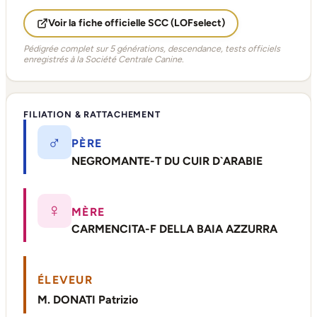
Voir la fiche officielle SCC (LOFselect)
Pédigrée complet sur 5 générations, descendance, tests officiels
enregistrés à la Société Centrale Canine.
FILIATION & RATTACHEMENT
♂
PÈRE
NEGROMANTE-T DU CUIR D`ARABIE
♀
MÈRE
CARMENCITA-F DELLA BAIA AZZURRA
ÉLEVEUR
M. DONATI Patrizio