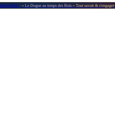
oggen Show
· « Le Dogue au temps des Rois »
Tout savoir & s'engage