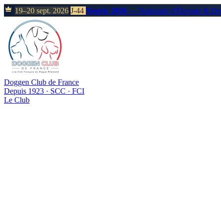
19–20 sept. 2026
J-44
Neuvic 2026
— Nationale d'Élevage & D
Doggen Club de France
Depuis 1923 · SCC · FCI
Le Club