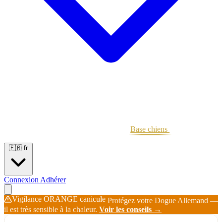
Portées
Étalons
Éleveurs
Base chiens
Boutique
🇫🇷
fr
Connexion
Adhérer
Vigilance ORANGE canicule
Protégez votre Dogue Allemand —
il est très sensible à la chaleur.
Voir les conseils →