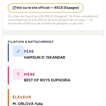
Voir sur le site officiel — RSCE (Espagne)
Ce chien est inscrit au LOE (RSCE (Espagne)). Sa fiche complète est
consultable sur le site officiel du livre d'origine de son pays — la
recherche s'effectue par numéro de pedigree ou par nom.
FILIATION & RATTACHEMENT
♂
PÈRE
HAMSUN D' ISKANDAR
♀
MÈRE
BEST OF ROYS EUPHORIA
ÉLEVEUR
M. ORLOVA Yulia