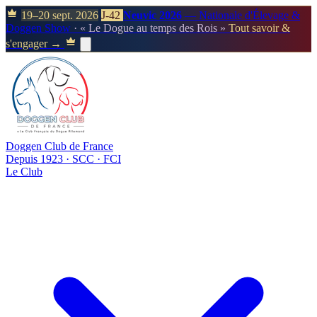
19–20 sept. 2026
J-42
Neuvic 2026
— Nationale d'Élevage &
Doggen Show
· « Le Dogue au temps des Rois »
Tout savoir &
s'engager →
Doggen Club de France
Depuis 1923 · SCC · FCI
Le Club