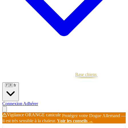
Portées
Étalons
Éleveurs
Base chiens
Boutique
🇫🇷
fr
Connexion
Adhérer
Vigilance ORANGE canicule
Protégez votre Dogue Allemand —
il est très sensible à la chaleur.
Voir les conseils →