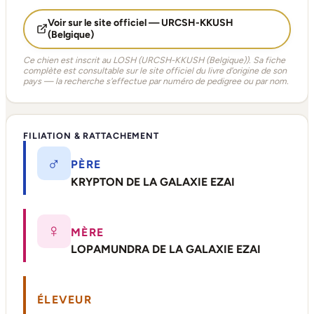
Voir sur le site officiel — URCSH-KKUSH
(Belgique)
Ce chien est inscrit au LOSH (URCSH-KKUSH (Belgique)). Sa fiche
complète est consultable sur le site officiel du livre d'origine de son
pays — la recherche s'effectue par numéro de pedigree ou par nom.
FILIATION & RATTACHEMENT
♂
PÈRE
KRYPTON DE LA GALAXIE EZAI
♀
MÈRE
LOPAMUNDRA DE LA GALAXIE EZAI
ÉLEVEUR