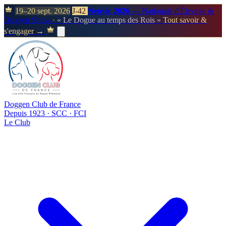
19–20 sept. 2026
J-42
Neuvic 2026
— Nationale d'Élevage &
Doggen Show
· « Le Dogue au temps des Rois »
Tout savoir &
s'engager →
Doggen Club de France
Depuis 1923 · SCC · FCI
Le Club