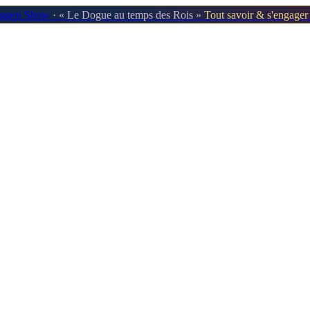
oggen Show
· « Le Dogue au temps des Rois »
Tout savoir & s'engage