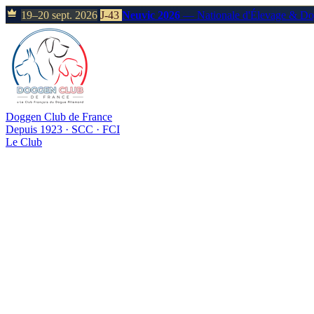
19–20 sept. 2026
J-43
Neuvic 2026
— Nationale d'Élevage & D
Doggen Club de France
Depuis 1923 · SCC · FCI
Le Club