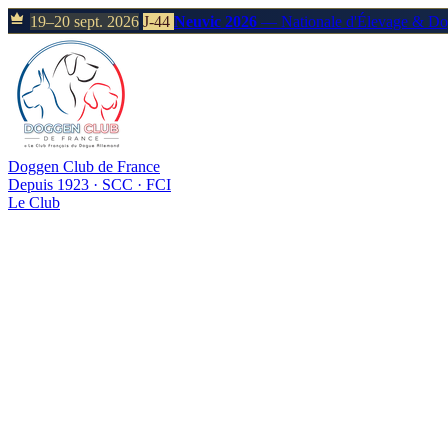
19–20 sept. 2026
J-44
Neuvic 2026
— Nationale d'Élevage & D
Doggen Club de France
Depuis 1923 · SCC · FCI
Le Club