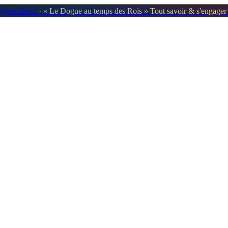
oggen Show
· « Le Dogue au temps des Rois »
Tout savoir & s'engage