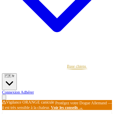
Portées
Étalons
Éleveurs
Base chiens
Boutique
🇫🇷
fr
Connexion
Adhérer
Vigilance ORANGE canicule
Protégez votre Dogue Allemand —
il est très sensible à la chaleur.
Voir les conseils →