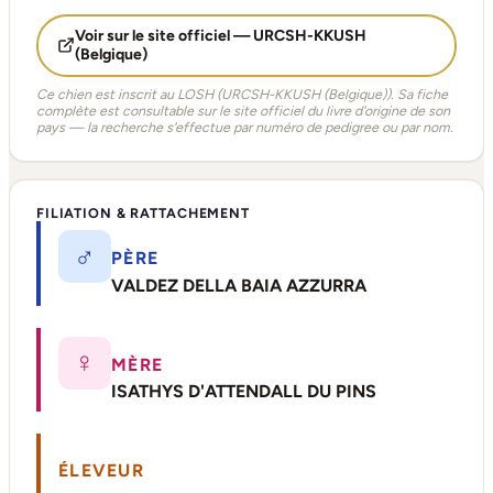
Voir sur le site officiel — URCSH-KKUSH
(Belgique)
Ce chien est inscrit au LOSH (URCSH-KKUSH (Belgique)). Sa fiche
complète est consultable sur le site officiel du livre d'origine de son
pays — la recherche s'effectue par numéro de pedigree ou par nom.
FILIATION & RATTACHEMENT
♂
PÈRE
VALDEZ DELLA BAIA AZZURRA
♀
MÈRE
ISATHYS D'ATTENDALL DU PINS
ÉLEVEUR