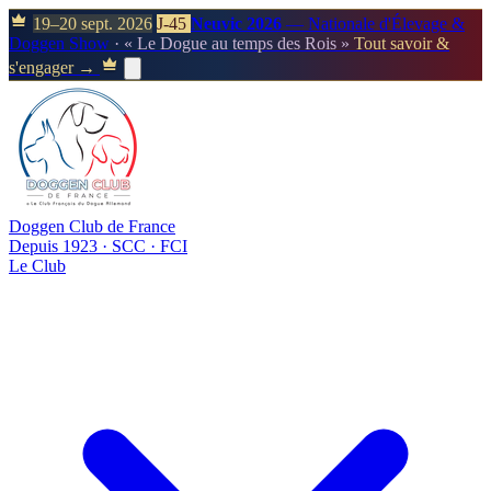
19–20 sept. 2026
J-45
Neuvic 2026
— Nationale d'Élevage &
Doggen Show
· « Le Dogue au temps des Rois »
Tout savoir &
s'engager →
Doggen Club de France
Depuis 1923 · SCC · FCI
Le Club