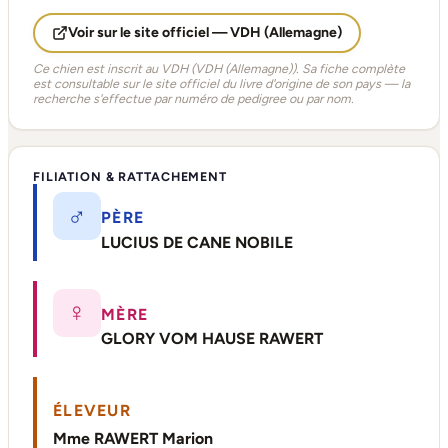
Voir sur le site officiel — VDH (Allemagne)
Ce chien est inscrit au VDH (VDH (Allemagne)). Sa fiche complète
est consultable sur le site officiel du livre d'origine de son pays — la
recherche s'effectue par numéro de pedigree ou par nom.
FILIATION & RATTACHEMENT
♂
PÈRE
LUCIUS DE CANE NOBILE
♀
MÈRE
GLORY VOM HAUSE RAWERT
ÉLEVEUR
Mme RAWERT Marion