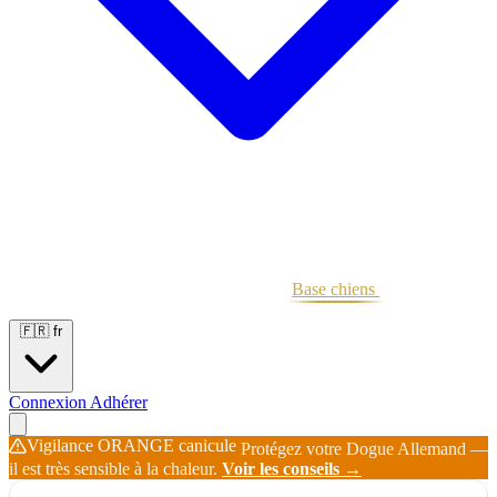
Portées
Étalons
Éleveurs
Base chiens
Boutique
🇫🇷
fr
Connexion
Adhérer
Vigilance ORANGE canicule
Protégez votre Dogue Allemand —
il est très sensible à la chaleur.
Voir les conseils →