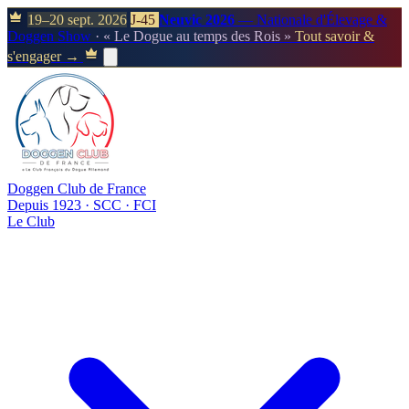
19–20 sept. 2026
J-45
Neuvic 2026
— Nationale d'Élevage &
Doggen Show
· « Le Dogue au temps des Rois »
Tout savoir &
s'engager →
Doggen Club de France
Depuis 1923 · SCC · FCI
Le Club