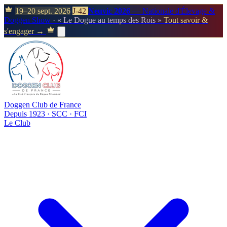
19–20 sept. 2026
J-42
Neuvic 2026
— Nationale d'Élevage &
Doggen Show
· « Le Dogue au temps des Rois »
Tout savoir &
s'engager →
Doggen Club de France
Depuis 1923 · SCC · FCI
Le Club