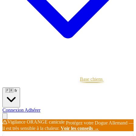
Portées
Étalons
Éleveurs
Base chiens
Boutique
🇫🇷
fr
Connexion
Adhérer
Vigilance ORANGE canicule
Protégez votre Dogue Allemand —
il est très sensible à la chaleur.
Voir les conseils →