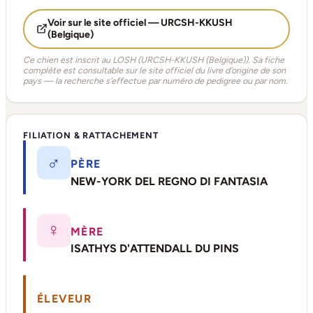
Voir sur le site officiel — URCSH-KKUSH
(Belgique)
Ce chien est inscrit au LOSH (URCSH-KKUSH (Belgique)). Sa fiche
complète est consultable sur le site officiel du livre d'origine de son
pays — la recherche s'effectue par numéro de pedigree ou par nom.
FILIATION & RATTACHEMENT
♂
PÈRE
NEW-YORK DEL REGNO DI FANTASIA
♀
MÈRE
ISATHYS D'ATTENDALL DU PINS
ÉLEVEUR