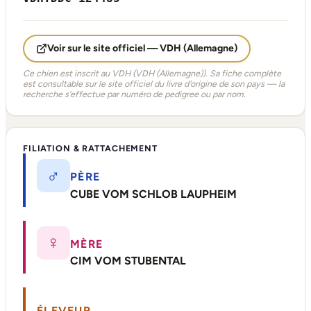
Voir sur le site officiel — VDH (Allemagne)
Ce chien est inscrit au VDH (VDH (Allemagne)). Sa fiche complète
est consultable sur le site officiel du livre d'origine de son pays — la
recherche s'effectue par numéro de pedigree ou par nom.
FILIATION & RATTACHEMENT
♂
PÈRE
CUBE VOM SCHLOB LAUPHEIM
♀
MÈRE
CIM VOM STUBENTAL
ÉLEVEUR