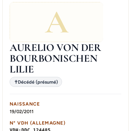
A
AURELIO VON DER
BOURBONISCHEN
LILIE
✝
Décédé (présumé)
NAISSANCE
19/02/2011
N° VDH (ALLEMAGNE)
VDH:DDC 124485