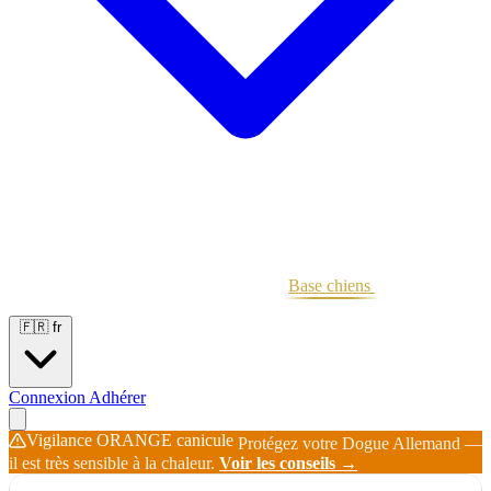
Portées
Étalons
Éleveurs
Base chiens
Boutique
🇫🇷
fr
Connexion
Adhérer
Vigilance ORANGE canicule
Protégez votre Dogue Allemand —
il est très sensible à la chaleur.
Voir les conseils →