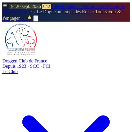
19–20 sept. 2026
J-42
Neuvic 2026
— Nationale d'Élevage &
Doggen Show
· « Le Dogue au temps des Rois »
Tout savoir &
s'engager →
Doggen Club de France
Depuis 1923 · SCC · FCI
Le Club