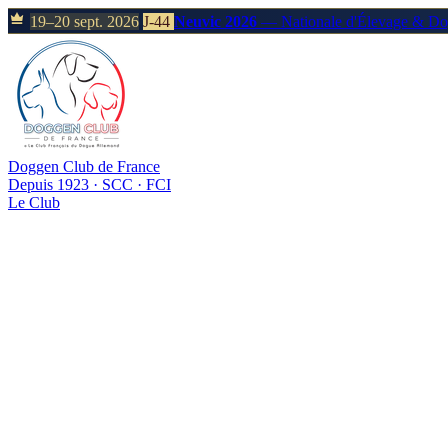
19–20 sept. 2026
J-44
Neuvic 2026
— Nationale d'Élevage & D
Doggen Club de France
Depuis 1923 · SCC · FCI
Le Club