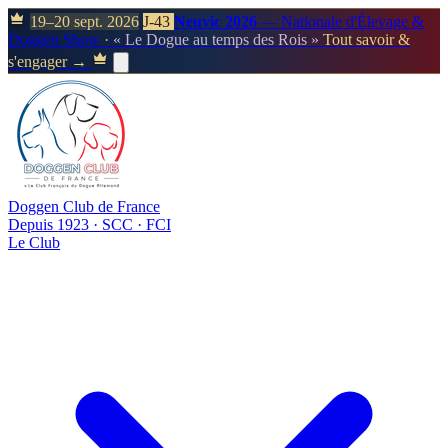
19–20 sept. 2026
J-43
Neuvic 2026
— Nationale d'Élevage &
Doggen Show
· « Le Dogue au temps des Rois »
Tout savoir &
s'engager →
Doggen Club de France
Depuis 1923 · SCC · FCI
Le Club