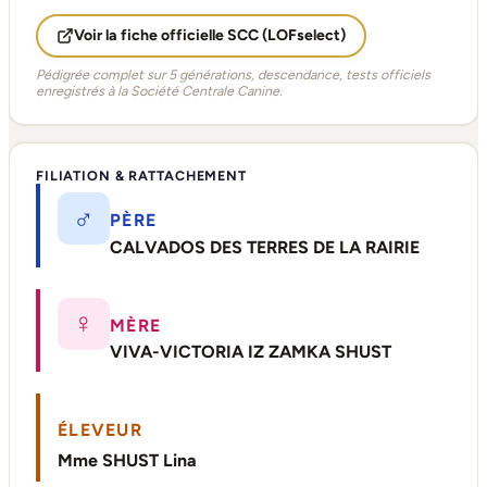
Voir la fiche officielle SCC (LOFselect)
Pédigrée complet sur 5 générations, descendance, tests officiels
enregistrés à la Société Centrale Canine.
FILIATION & RATTACHEMENT
♂
PÈRE
CALVADOS DES TERRES DE LA RAIRIE
♀
MÈRE
VIVA-VICTORIA IZ ZAMKA SHUST
ÉLEVEUR
Mme SHUST Lina