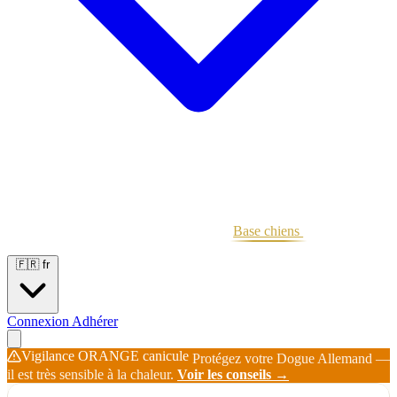
Portées
Étalons
Éleveurs
Base chiens
Boutique
🇫🇷
fr
Connexion
Adhérer
Vigilance ORANGE canicule
Protégez votre Dogue Allemand —
il est très sensible à la chaleur.
Voir les conseils →