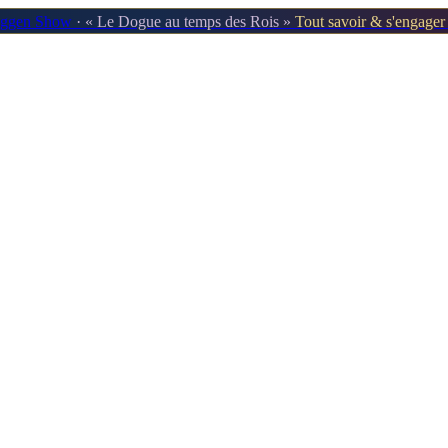
oggen Show
· « Le Dogue au temps des Rois »
Tout savoir & s'engage