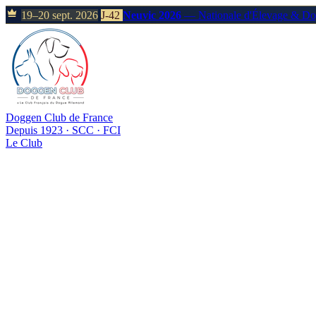
19–20 sept. 2026
J-42
Neuvic 2026
— Nationale d'Élevage & D
Doggen Club de France
Depuis 1923 · SCC · FCI
Le Club