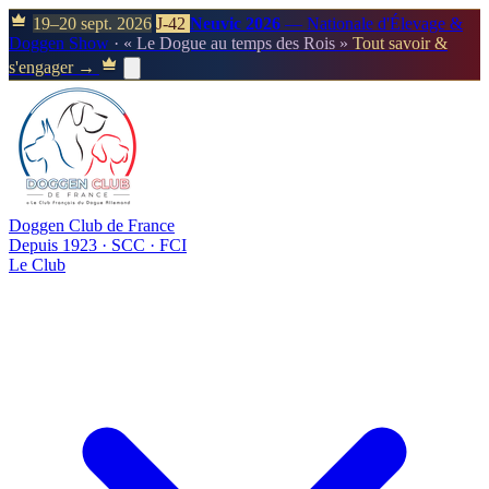
19–20 sept. 2026
J-42
Neuvic 2026
— Nationale d'Élevage &
Doggen Show
· « Le Dogue au temps des Rois »
Tout savoir &
s'engager →
Doggen Club de France
Depuis 1923 · SCC · FCI
Le Club