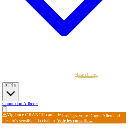
Portées
Étalons
Éleveurs
Base chiens
Boutique
🇫🇷
fr
Connexion
Adhérer
Vigilance ORANGE canicule
Protégez votre Dogue Allemand —
il est très sensible à la chaleur.
Voir les conseils →