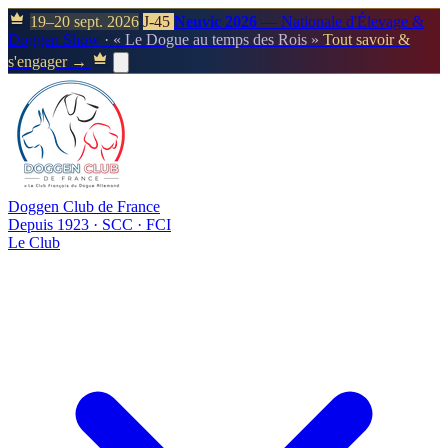
19–20 sept. 2026
J-45
Neuvic 2026
— Nationale d'Élevage &
Doggen Show
· « Le Dogue au temps des Rois »
Tout savoir &
s'engager →
Doggen Club de France
Depuis 1923 · SCC · FCI
Le Club