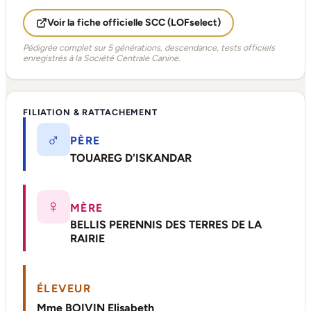
Voir la fiche officielle SCC (LOFselect)
Pédigrée complet sur 5 générations, descendance, tests officiels
enregistrés à la Société Centrale Canine.
FILIATION & RATTACHEMENT
♂
PÈRE
TOUAREG D'ISKANDAR
♀
MÈRE
BELLIS PERENNIS DES TERRES DE LA
RAIRIE
ÉLEVEUR
Mme BOIVIN Elisabeth