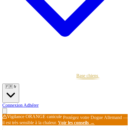
Portées
Étalons
Éleveurs
Base chiens
Boutique
🇫🇷
fr
Connexion
Adhérer
Vigilance ORANGE canicule
Protégez votre Dogue Allemand —
il est très sensible à la chaleur.
Voir les conseils →