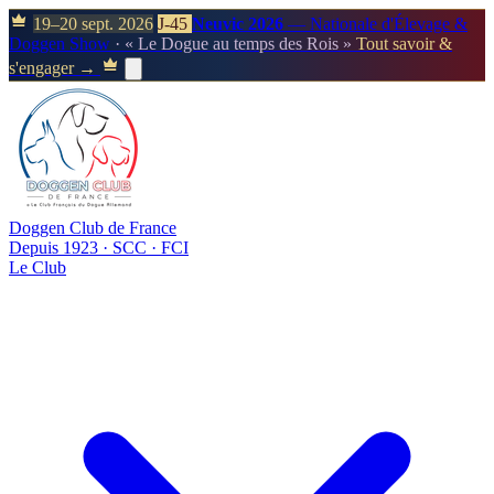
19–20 sept. 2026
J-45
Neuvic 2026
— Nationale d'Élevage &
Doggen Show
· « Le Dogue au temps des Rois »
Tout savoir &
s'engager →
Doggen Club de France
Depuis 1923 · SCC · FCI
Le Club