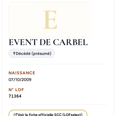
E
EVENT DE CARBEL
✝
Décédé (présumé)
NAISSANCE
07/10/2009
N° LOF
71364
Voir la fiche officielle SCC (LOFselect)