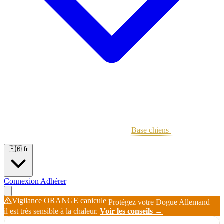
Portées
Étalons
Éleveurs
Base chiens
Boutique
🇫🇷
fr
Connexion
Adhérer
Vigilance ORANGE canicule
Protégez votre Dogue Allemand —
il est très sensible à la chaleur.
Voir les conseils →