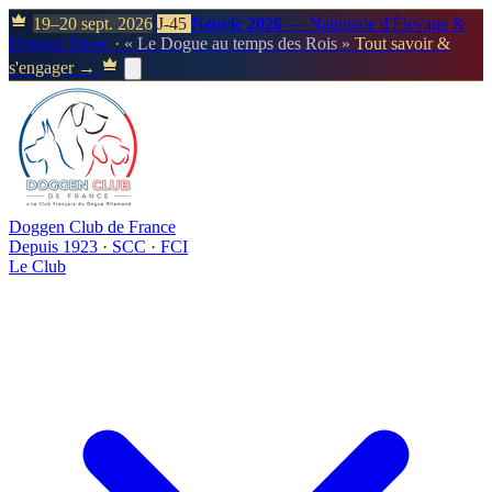
19–20 sept. 2026
J-45
Neuvic 2026
— Nationale d'Élevage &
Doggen Show
· « Le Dogue au temps des Rois »
Tout savoir &
s'engager →
Doggen Club de France
Depuis 1923 · SCC · FCI
Le Club