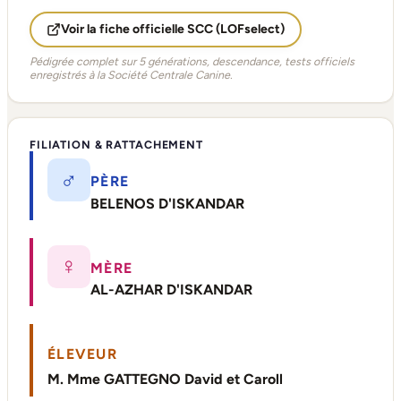
Voir la fiche officielle SCC (LOFselect)
Pédigrée complet sur 5 générations, descendance, tests officiels
enregistrés à la Société Centrale Canine.
FILIATION & RATTACHEMENT
♂
PÈRE
BELENOS D'ISKANDAR
♀
MÈRE
AL-AZHAR D'ISKANDAR
ÉLEVEUR
M. Mme GATTEGNO David et Caroll