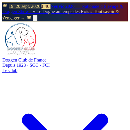
19–20 sept. 2026
J-46
Neuvic 2026
— Nationale d'Élevage &
Doggen Show
· « Le Dogue au temps des Rois »
Tout savoir &
s'engager →
Doggen Club de France
Depuis 1923 · SCC · FCI
Le Club