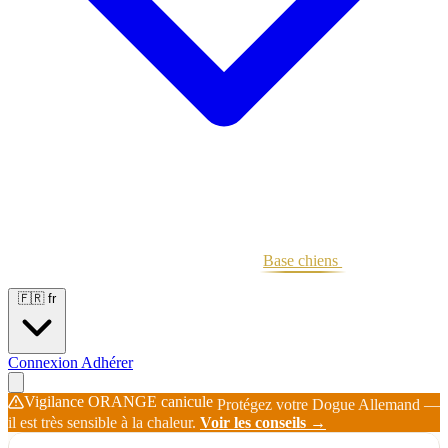
Portées
Étalons
Éleveurs
Base chiens
Boutique
🇫🇷
fr
Connexion
Adhérer
Vigilance ORANGE canicule
Protégez votre Dogue Allemand —
il est très sensible à la chaleur.
Voir les conseils →