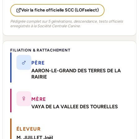
Voir la fiche officielle SCC (LOFselect)
Pédigrée complet sur 5 générations, descendance, tests officiels
enregistrés à la Société Centrale Canine.
FILIATION & RATTACHEMENT
♂
PÈRE
AARON-LE-GRAND DES TERRES DE LA
RAIRIE
♀
MÈRE
VAYA DE LA VALLEE DES TOURELLES
ÉLEVEUR
M. JUILLET Joël