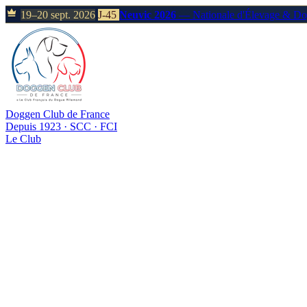
19–20 sept. 2026
J-45
Neuvic 2026
— Nationale d'Élevage & D
Doggen Club de France
Depuis 1923 · SCC · FCI
Le Club