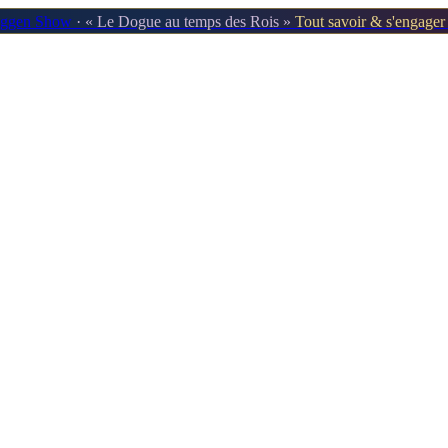
oggen Show
· « Le Dogue au temps des Rois »
Tout savoir & s'engage