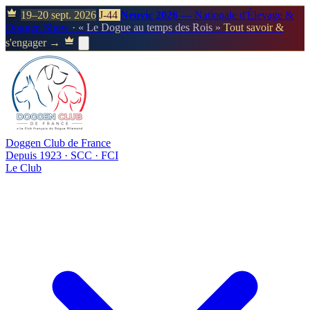
19–20 sept. 2026
J-44
Neuvic 2026
— Nationale d'Élevage &
Doggen Show
· « Le Dogue au temps des Rois »
Tout savoir &
s'engager →
Doggen Club de France
Depuis 1923 · SCC · FCI
Le Club