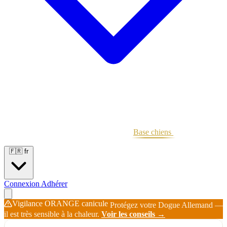
Portées
Étalons
Éleveurs
Base chiens
Boutique
🇫🇷
fr
Connexion
Adhérer
Vigilance ORANGE canicule
Protégez votre Dogue Allemand —
il est très sensible à la chaleur.
Voir les conseils →