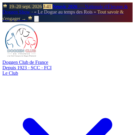
19–20 sept. 2026
J-41
Neuvic 2026
— Nationale d'Élevage &
Doggen Show
· « Le Dogue au temps des Rois »
Tout savoir &
s'engager →
Doggen Club de France
Depuis 1923 · SCC · FCI
Le Club