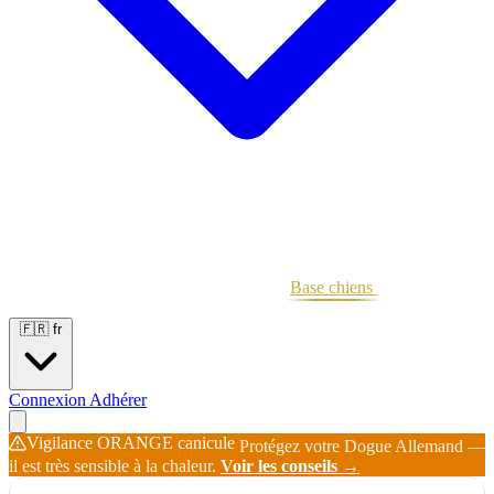
Portées
Étalons
Éleveurs
Base chiens
Boutique
🇫🇷
fr
Connexion
Adhérer
Vigilance ORANGE canicule
Protégez votre Dogue Allemand —
il est très sensible à la chaleur.
Voir les conseils →