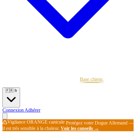
Portées
Étalons
Éleveurs
Base chiens
Boutique
🇫🇷
fr
Connexion
Adhérer
Vigilance ORANGE canicule
Protégez votre Dogue Allemand —
il est très sensible à la chaleur.
Voir les conseils →