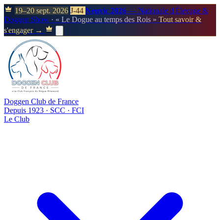
19–20 sept. 2026
J-44
Neuvic 2026
— Nationale d'Élevage &
Doggen Show
· « Le Dogue au temps des Rois »
Tout savoir &
s'engager →
Doggen Club de France
Depuis 1923 · SCC · FCI
Le Club