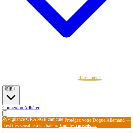
Portées
Étalons
Éleveurs
Base chiens
Boutique
🇫🇷
fr
Connexion
Adhérer
Vigilance ORANGE canicule
Protégez votre Dogue Allemand —
il est très sensible à la chaleur.
Voir les conseils →