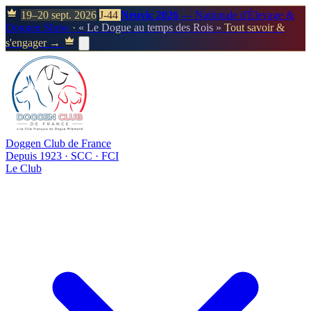
19–20 sept. 2026
J-44
Neuvic 2026
— Nationale d'Élevage &
Doggen Show
· « Le Dogue au temps des Rois »
Tout savoir &
s'engager →
Doggen Club de France
Depuis 1923 · SCC · FCI
Le Club