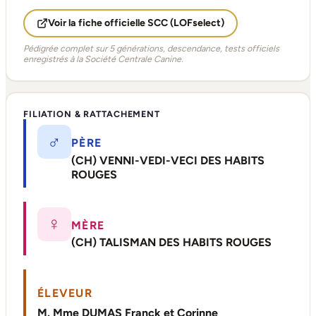
Voir la fiche officielle SCC (LOFselect)
Pédigrée complet sur 5 générations, descendance, tests officiels
enregistrés à la Société Centrale Canine.
FILIATION & RATTACHEMENT
♂
PÈRE
(CH) VENNI-VEDI-VECI DES HABITS
ROUGES
♀
MÈRE
(CH) TALISMAN DES HABITS ROUGES
ÉLEVEUR
M. Mme DUMAS Franck et Corinne