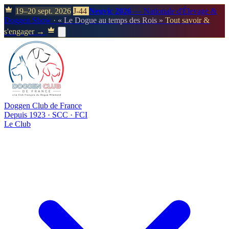
19–20 sept. 2026
J-44
Neuvic 2026
— Nationale d'Élevage &
Doggen Show
· « Le Dogue au temps des Rois »
Tout savoir &
s'engager →
Doggen Club de France
Depuis 1923 · SCC · FCI
Le Club