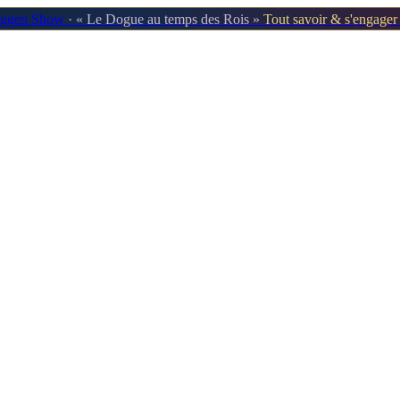
oggen Show
· « Le Dogue au temps des Rois »
Tout savoir & s'engage