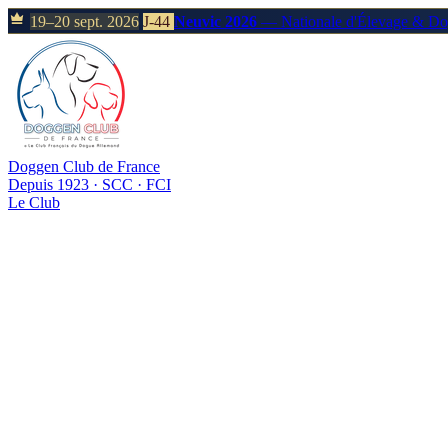
19–20 sept. 2026
J-44
Neuvic 2026
— Nationale d'Élevage & D
Doggen Club de France
Depuis 1923 · SCC · FCI
Le Club