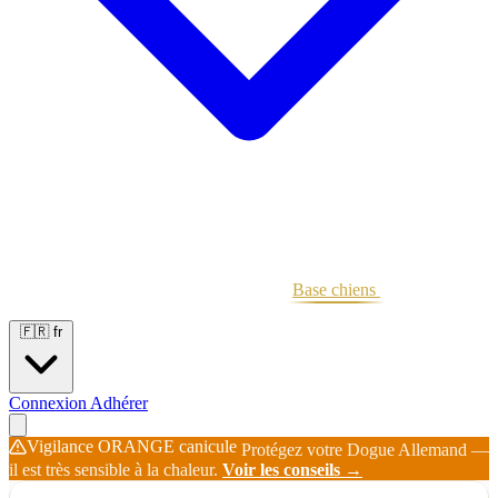
Portées
Étalons
Éleveurs
Base chiens
Boutique
🇫🇷
fr
Connexion
Adhérer
Vigilance ORANGE canicule
Protégez votre Dogue Allemand —
il est très sensible à la chaleur.
Voir les conseils →