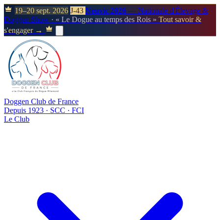
19–20 sept. 2026
J-43
Neuvic 2026
— Nationale d'Élevage &
Doggen Show
· « Le Dogue au temps des Rois »
Tout savoir &
s'engager →
Doggen Club de France
Depuis 1923 · SCC · FCI
Le Club